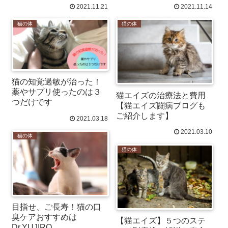
と予防策
2021.11.21
2021.11.14
猫の体
猫の体
猫の知覚過敏が治った！
薬やサプリ使ったのは３
猫エイズの治療法と費用
つだけです
【猫エイズ闘病ブログも
ご紹介します】
2021.03.18
2021.03.10
猫の体
猫の体
目指せ、ご長寿！猫の口
臭ケアおすすめは
【猫エイズ】５つのステ
Dr.YUJIRO