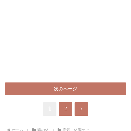
次のページ
次
1
2
へ
ホーム
猫の体
病気・体調ケア