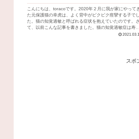
こんにちは、toracoです。2020年２月に我が家にやって
た元保護猫の幸虎は、よく背中がピクピク痙攣する子で
た。猫の知覚過敏と呼ばれる症状を抱えていたのです。
て、以前こんな記事を書きました。猫の知覚過敏症は寿
に影響？猫の知覚過敏は...
2021.03.
スポ