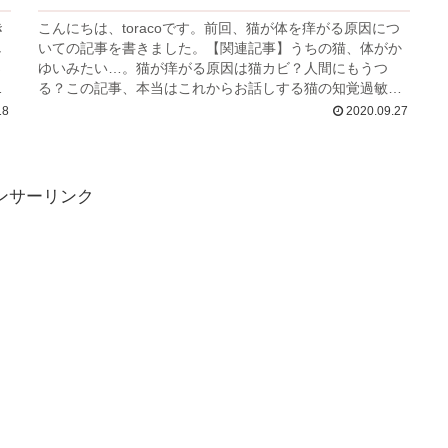
き
こんにちは、toracoです。前回、猫が体を痒がる原因につ
し
いての記事を書きました。【関連記事】うちの猫、体がか
さ
ゆいみたい…。猫が痒がる原因は猫カビ？人間にもうつ
命
る？この記事、本当はこれからお話しする猫の知覚過敏症
についての記事にしたくて書き...
18
2020.09.27
ンサーリンク