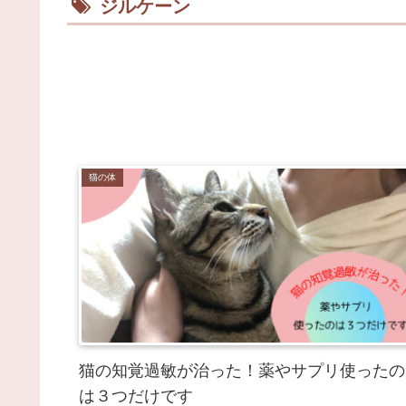
ジルケーン
猫の体
猫の知覚過敏が治った！薬やサプリ使ったの
は３つだけです